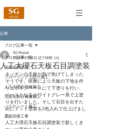
記事
ブログ記事一覧
SG-Repair
ブログ記事一覧
2025年2月15日
読了時間: 1分
人工大理石天板石目調塗装
浴室浴槽塗装
キッチンの天板が熱で焦げてしまった
フローリング上貼り施工
そうです。研磨により天板の下地を作
人工大理石補修施工
りエポキシベースにて下塗りを行い、
ベースとなるホワイトグレー系で上塗
洗面化粧台補修施工
りを行いました。そして石目を出すた
バスナシート施工
めにドット塗装を2色入れて仕上げまし
た。
原状回復工事
人工大理石天板石目調塗装で新しくき