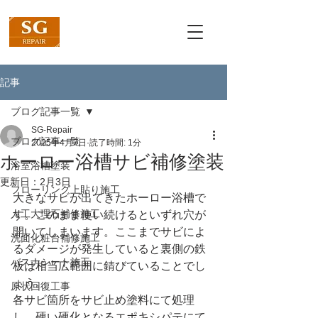
記事
ブログ記事一覧
SG-Repair
ブログ記事一覧
2025年4月7日
読了時間: 1分
ホーロー浴槽サビ補修塗装
浴室浴槽塗装
更新日：
2月3日
フローリング上貼り施工
大きなサビが出てきたホーロー浴槽で
人工大理石補修施工
す。このまま使い続けるといずれ穴が
開いてしまいます。ここまでサビによ
洗面化粧台補修施工
るダメージが発生していると裏側の鉄
バスナシート施工
板は相当広範囲に錆びていることでし
ょう。
原状回復工事
各サビ箇所をサビ止め塗料にて処理
し、硬い硬化となるエポキシパテにて