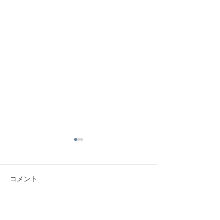
コメント
■浴室全体塗装作業
コメントを追加…
ホーロー浴槽サ