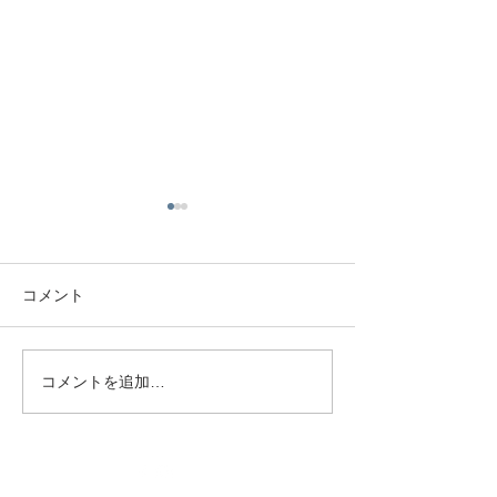
コメント
フローリング上貼り施工
コメントを追加…
フローリング重
貼り施工