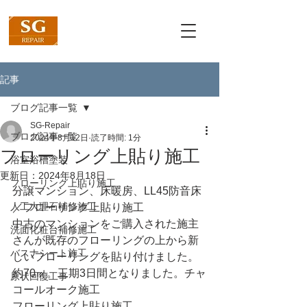
記事
ブログ記事一覧
SG-Repair
ブログ記事一覧
2024年8月12日
読了時間: 1分
フローリング上貼り施工
浴室浴槽塗装
更新日：
2024年8月18日
フローリング上貼り施工
分譲マンション、床暖房、LL45防音床
人工大理石補修施工
／フローリング上貼り施工
中古のマンションをご購入された施主
洗面化粧台補修施工
さんが既存のフローリングの上から新
バスナシート施工
しいフローリングを貼り付けました。
約70㎡。工期3日間となりました。チャ
原状回復工事
コールオーク施工
フローリング上貼り施工