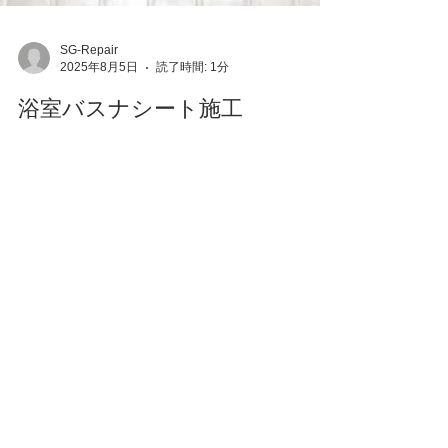
SG-Repair
2025年8月5日
読了時間: 1分
浴室バスナシート施工
在来の浴室です。床面がタイル貼りです。築40年
を過ぎてきれいにしたいという施主様のご希望で
浴室バスナシート施工致しました。 ●製品：東リ
バスナリアルデザイン BNR3301ホワイト 既存の
目皿の上から新しく目皿も設置しました。 〔浴室
バスナシート施工〕 【Point 1】...