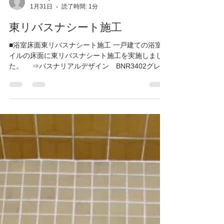
SG-Repair
1月31日
読了時間: 1分
東リバスナシート施工
■浴室床面東リバスナシート施工 一戸建ての浴室タ
イルの床面に東リバスナシート施工を実施しまし
た。 ⇒バスナリアルデザイン BNR3402グレー
既存タイル床には所々亀裂が入っていましたが、
濃厚ボンドにて亀裂にも入り込み硬化接着して補
修を同時に行います。タイルの床は冬場は相当冷
たいのですが、バスナシートにより冷えを軽減で
きます。 ⇒ 「東リバスナシート施工」詳細はこ
ちら！ ●施工写真