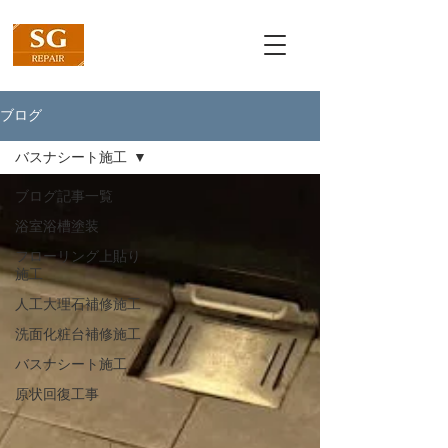
ブログ
バスナシート施工
ブログ記事一覧
浴室浴槽塗装
フローリング上貼り
施工
人工大理石補修施工
洗面化粧台補修施工
バスナシート施工
原状回復工事